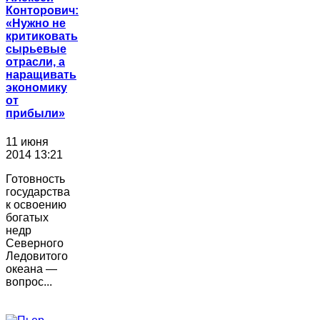
Конторович:
«Нужно не
критиковать
сырьевые
отрасли, а
наращивать
экономику
от
прибыли»
11 июня
2014 13:21
Готовность
государства
к освоению
богатых
недр
Северного
Ледовитого
океана —
вопрос...