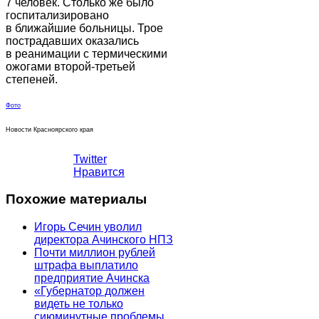
7 человек. Столько же было
госпитализировано
в ближайшие больницы. Трое
пострадавших оказались
в реанимации с термическими
ожогами второй-третьей
степеней.
Фото
Новости Красноярского края
Twitter
Нравится
Похожие материалы
Игорь Сечин уволил
директора Ачинского НПЗ
Почти миллион рублей
штрафа выплатило
предприятие Ачинска
«Губернатор должен
видеть не только
сиюминутные проблемы,