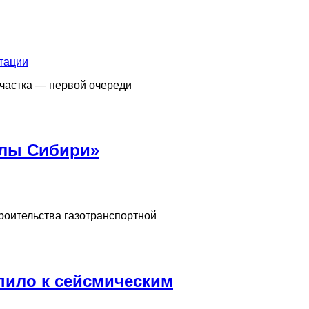
участка — первой очереди
илы Сибири»
троительства газотранспортной
пило к сейсмическим