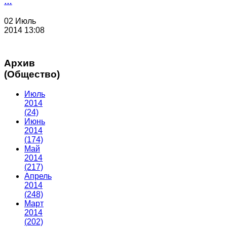
…
02 Июль
2014 13:08
Архив
(Общество)
Июль
2014
(24)
Июнь
2014
(174)
Май
2014
(217)
Апрель
2014
(248)
Март
2014
(202)