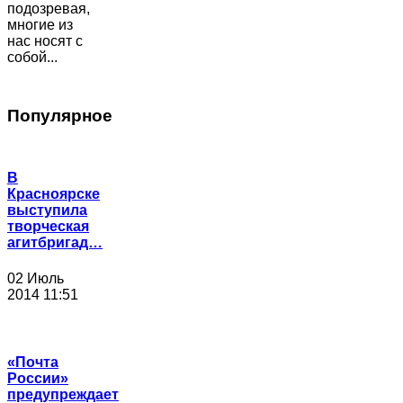
подозревая,
многие из
нас носят с
собой...
Популярное
В
Красноярске
выступила
творческая
агитбригад…
02 Июль
2014 11:51
«Почта
России»
предупреждает