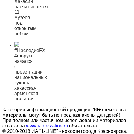
Хакасии
насчитывается
11
музеев
под
открытым
небом
#НаследиеРХ
#форум
начался
с
презентации
национальных
кухонь:
хакасская,
армянская,
польская
Категория информационной продукции:
16+
(некоторые
материалы могут быть не предназначены для детей).
При полном или частичном использовании материалов
ссылка на
www.iapress-line.ru
обязательна.
© 2010-2013 ИА "1-LINE" - новости города Красноярска,