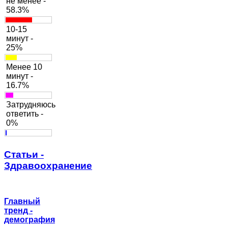
не менее -
58.3%
10-15
минут -
25%
Менее 10
минут -
16.7%
Затрудняюсь
ответить -
0%
Статьи -
Здравоохранение
Главный
тренд -
демография