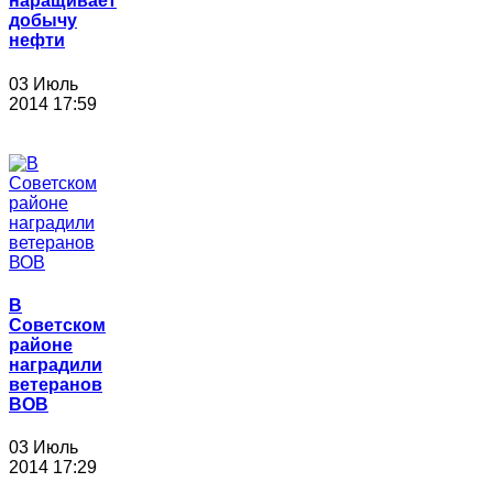
наращивает
добычу
нефти
03 Июль
2014 17:59
В
Советском
районе
наградили
ветеранов
ВОВ
03 Июль
2014 17:29