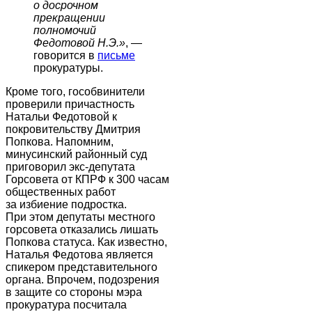
о досрочном
прекращении
полномочий
Федотовой Н.Э.»
, —
говорится в
письме
прокуратуры.
Кроме того, гособвинители
проверили причастность
Натальи Федотовой к
покровительству Дмитрия
Попкова. Напомним,
минусинский районный суд
приговорил экс-депутата
Горсовета от КПРФ к 300 часам
общественных работ
за избиение подростка.
При этом депутаты местного
горсовета отказались лишать
Попкова статуса. Как известно,
Наталья Федотова является
спикером представительного
органа. Впрочем, подозрения
в защите со стороны мэра
прокуратура посчитала