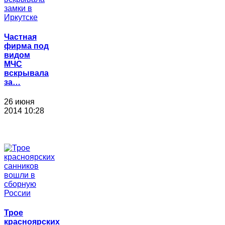
Частная
фирма под
видом
МЧС
вскрывала
за…
26 июня
2014 10:28
Трое
красноярских