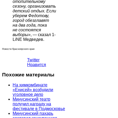
отопительному
сезону, организовать
детский отдых. Если
уберем Федотову,
город обезглавят
на два года, пока
не состоятся
выборы
»
, — сказал 1-
LiNE Медведев.
Новости Красноярского края
Twitter
Нравится
Похожие материалы
На химкомбинате
«Енисей» возбудили
уголовное дело
Минусинский театр
получил награду на
фестивале в Подмосковье
Минусинский пахарь