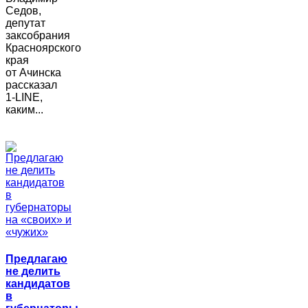
Седов,
депутат
заксобрания
Красноярского
края
от Ачинска
рассказал
1-LINE,
каким...
Предлагаю
не делить
кандидатов
в