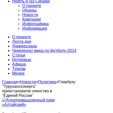
Нефть и газ Сибири
О проекте
Обзоры
Новости
Компании
Инфографика
Информация
О проекте
Лента дня
Универсиада
Чемпионат мира по футболу-2014
Статьи
Интервью
Афиша
Туризм
Медиа
Главная
»
Новости
»
Политика
»
Главбуху
"Туруханскэнерго"
приостановили членство в
"Единой России"