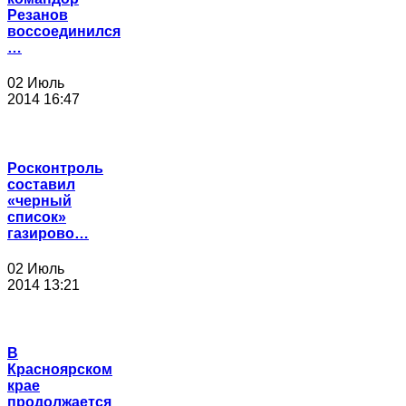
Резанов
воссоединился
…
02 Июль
2014 16:47
Росконтроль
составил
«черный
список»
газирово…
02 Июль
2014 13:21
В
Красноярском
крае
продолжается