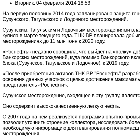
Вторник, 04 февраля 2014 18:53
На первую половину 2014 года запланирована защита ге
Сузунского, Тагульского и Лодочного месторождений.
Сузунским, Тагульским и Лодочным месторождениями вла
купила в марте текущего года. ТНК-ВР планировала добыв
месторождениях до 11 млн тонн к 2020 году.
«Роснефть» недавно сообщила, что выйдет на «полку» доб
Ванкорских месторождений, куда помимо Ванкорского вк
блока (Сузунское, Тагульское и Лодочное), к 2019 году.
«После приобретения активов ТНК-ВР "Роснефть" разраб
освоения данных участков с целью достижения максималь
представитель «Роснефти».
Сузунское месторождение, входящее в эту группу, являет
Оно содержит высококачественную легкую нефть.
С 2007 года на нем реализуется программа опытно-промы
позволит уточнить строение коллектора, исследовать боле
необходимую информацию для планирования полномасшт
месторождения.