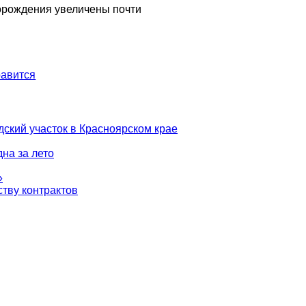
орождения увеличены почти
авится
ский участок в Красноярском крае
на за лето
»
тву контрактов