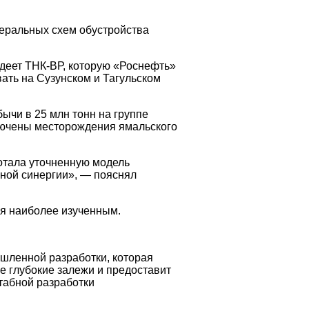
неральных схем обустройства
деет ТНК-ВР, которую «Роснефть»
ать на Сузунском и Тагульском
ычи в 25 млн тонн на группе
лючены месторождения ямальского
отала уточненную модель
ной синергии», — пояснял
ся наиболее изученным.
шленной разработки, которая
е глубокие залежи и предоставит
абной разработки