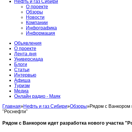
Нефть и газ Сибири
О проекте
Обзоры
Новости
Компании
Инфографика
Информация
Объявления
О проекте
Лента дня
Универсиада
Блоги
Статьи
Интервью
Афиша
Туризм
Медиа
Онлайн радио - Маяк
Главная
»
Нефть и газ Сибири
»
Обзоры
»
Рядом с Ванкором 
"Роснефти"
Рядом с Ванкором идет разработка нового участка "