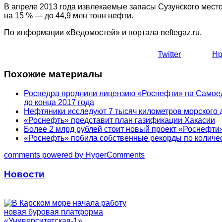
В апреле 2013 года извлекаемые запасы Сузунского мест
на 15 % — до 44,9 млн тонн нефти.
По информации «Ведомостей» и портала neftegaz.ru.
Twitter
Нр
Похожие материалы
Роснедра продлили лицензию «Роснефти» на Самоед
до конца 2017 года
Нефтяники исследуют 7 тысяч километров морского д
«Роснефть» представит план газификации Хакасии
Более 2 млрд рублей стоит новый проект «Роснефти
«Роснефть» побила собственные рекорды по количес
comments powered by HyperComments
Новости