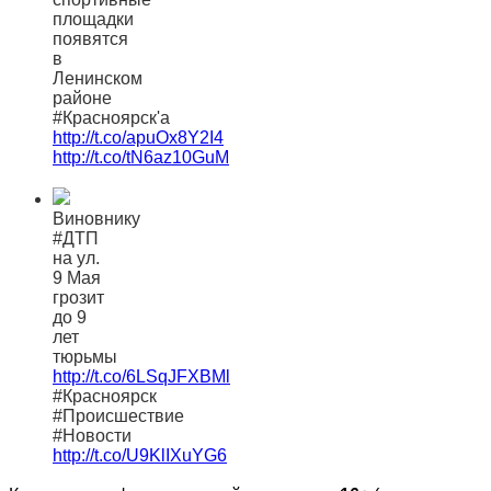
площадки
появятся
в
Ленинском
районе
#Красноярск'а
http://t.co/apuOx8Y2I4
http://t.co/tN6az10GuM
Виновнику
#ДТП
на ул.
9 Мая
грозит
до 9
лет
тюрьмы
http://t.co/6LSqJFXBMl
#Красноярск
#Происшествие
#Новости
http://t.co/U9KlIXuYG6