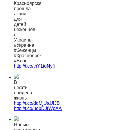
Красноярске
прошла
акция
для
детей
беженцев
с
Украины
#Украина
#беженцы
#Красноярск
#Блог
http://t.co/thY1iqNyfj
В
нефти
найдена
жизнь
http://t.co/ddMjUaUlJB
http://t.co/uobDJrWpAA
Новые
спортивные