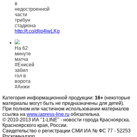
в
недостроенной
части
трибун
стадиона
http://t.co/dljp4iwLKg
На 62
минуте
матча
#Енисей
забил
гол в
ворота
#Анжи
Категория информационной продукции:
16+
(некоторые
материалы могут быть не предназначены для детей).
При полном или частичном использовании материалов
ссылка на
www.iapress-line.ru
обязательна.
© 2010-2013 ИА "1-LINE" - новости города Красноярска,
Красноярского края, России.
Свидетельство о регистрации СМИ ИА № ФС 77 - 52253
Роскомнадзор.