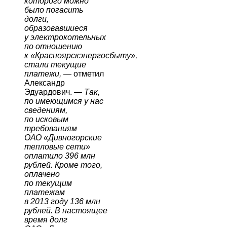
которого можно
было погасить
долги,
образовавшиеся
у электрокотельных
по отношению
к
«
Красноярскэнергосбыту
»
,
стали текущие
платежи,
—
отметил
Александр
Эдуардович. —
Так,
по имеющимся у нас
сведениям,
по исковым
требованиям
ОАО «Дивногорские
тепловые сети»
оплатило 396 млн
рублей. Кроме того,
оплачено
по текущим
платежам
в 2013 году 136 млн
рублей. В настоящее
время долг