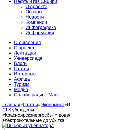
Нефть и газ Сибири
О проекте
Обзоры
Новости
Компании
Инфографика
Информация
Объявления
О проекте
Лента дня
Универсиада
Блоги
Статьи
Интервью
Афиша
Туризм
Медиа
Онлайн радио - Маяк
Главная
»
Статьи
»
Экономика
»
В
СГК убеждены:
«Красноярскэнергосбыт» довел
электрокотельные до убытка