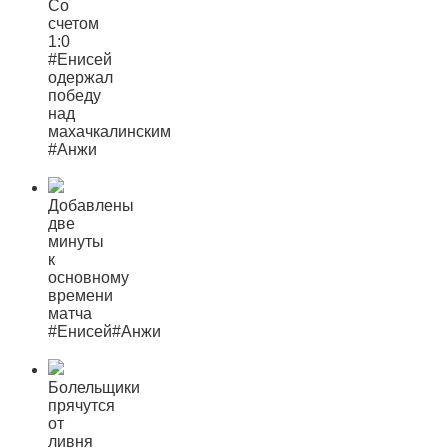
Со
счетом
1:0
#Енисей
одержал
победу
над
махачкалинским
#Анжи
Добавлены
две
минуты
к
основному
времени
матча
#Енисей#Анжи
Болельщики
прячутся
от
ливня