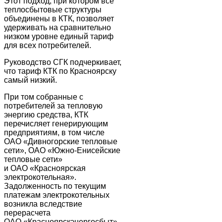
Этот подход, при котором все
теплосбытовые структуры
объединены в КТК, позволяет
удерживать на сравнительно
низком уровне единый тариф
для всех потребителей.
Руководство СГК подчеркивает,
что тариф КТК по Красноярску
самый низкий.
При том собранные с
потребителей за тепловую
энергию средства, КТК
перечисляет генерирующим
предприятиям, в том числе
ОАО «Дивногорские тепловые
сети», ОАО «Южно-Енисейские
тепловые сети»
и ОАО «Красноярская
электрокотельная».
Задолженность по текущим
платежам электрокотельных
возникла вследствие
перерасчета
ОАО «Красноярскэнергосбыт»,