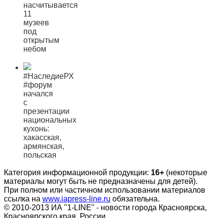
насчитывается
11
музеев
под
открытым
небом
#НаследиеРХ
#форум
начался
с
презентации
национальных
кухонь:
хакасская,
армянская,
польская
Категория информационной продукции:
16+
(некоторые
материалы могут быть не предназначены для детей).
При полном или частичном использовании материалов
ссылка на
www.iapress-line.ru
обязательна.
© 2010-2013 ИА "1-LINE" - новости города Красноярска,
Красноярского края, России.