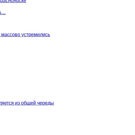
 в…
 массово устремились
ляется из общей череды