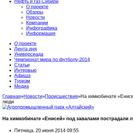
Нефть и газ Сибири
О проекте
Обзоры
Новости
Компании
Инфографика
Информация
О проекте
Лента дня
Универсиада
Чемпионат мира по футболу-2014
Статьи
Интервью
Афиша
Туризм
Медиа
Главная
»
Новости
»
Происшествия
»
На химкобинате «Енисе
люди
На химкобинате «Енисей» под завалами пострадали 
Пятница, 20 июня 2014 09:55