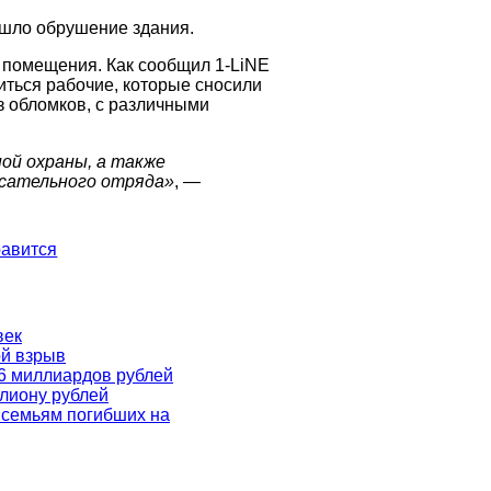
шло обрушение здания.
 помещения. Как сообщил 1-LiNE
иться рабочие, которые сносили
з обломков, с различными
ой охраны, а также
асательного отряда
»
, —
авится
век
ой взрыв
6 миллиардов рублей
лиону рублей
 семьям погибших на