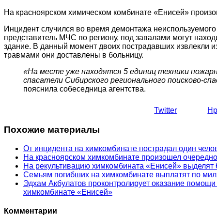
На красноярском химическом комбинате «Енисей» произо
Инцидент случился во время демонтажа неиспользуемого
представитель МЧС по региону, под завалами могут наход
здание. В данный момент двоих пострадавших извлекли и
травмами они доставлены в больницу.
«
На месте уже находятся 5 единиц техники пожарн
спасатели Сибирского регионального поисково-сп
пояснила собеседница агентства.
Twitter
Нр
Похожие материалы
От инцидента на химкомбинате пострадал один чело
На красноярском химкомбинате произошел очередн
На рекультивацию химкомбината «Енисей» выделят 
Семьям погибших на химкомбинате выплатят по мил
Эдхам Акбулатов проконтролирует оказание помощи
химкомбинате «Енисей»
Комментарии